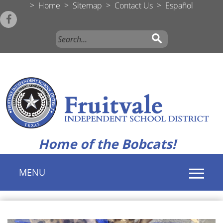
>
Home
>
Sitemap
>
Contact Us
>
Español
Home of the Bobcats!
MENU
Use
SPACEBAR
to