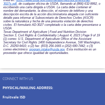
línea en:
https://www.usda.gov/sites/
default/files/documents/ad-
3027s.pdf
, de cualquier oficina de USDA, llamando al (866) 632-9992, o
escribiendo una carta dirigida a USDA. La carta debe contener el
nombre del demandante, la dirección, el número de teléfono y una
descripción escrita de la acción discriminatoria alegada con suficiente
detalle para informar al Subsecretario de Derechos Civiles (ASCR)
sobre la naturaleza y fecha de una presunta violación de derechos
civiles. El formulario AD-3027 completado o la carta debe presentarse a
USDA
Texas Department of Agriculture | Food and Nutrition Division
Section 3, Civil Rights & Confidentiality | August 4, 2023 | Page 9 of 19
(1) correo: U.S. Department of Agriculture Office of the Assistant
Secretary for Civil Rights 1400 Independence Avenue, SW Washington,
D.C. 20250-9410; o (2) fax: (833) 256-1665 o (202) 690-7442; o (3)
correo electrónico:
program.intake@usda.gov
. Esta institución es un
proveedor que ofrece igualdad de oportunidades.
CONNECT WITH US
PHYSICAL/MAILING ADDRESS:
Fruitvale ISD