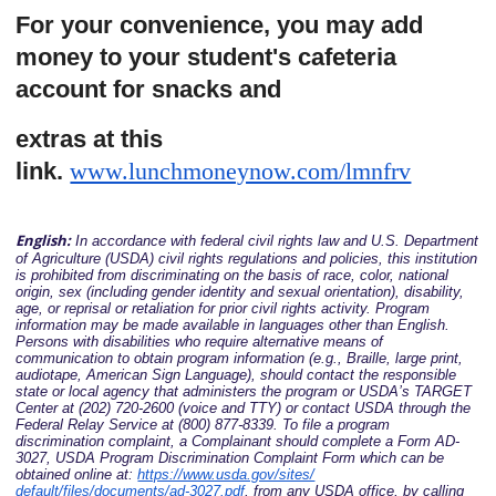
For your convenience, you may add
money to your student's cafeteria
account for snacks and
extras at this
link.
www.lunchmoneynow.com/lmnfrv
English:
In accordance with federal civil rights law and U.S. Department
of Agriculture (USDA) civil rights regulations and policies, this institution
is prohibited from discriminating on the basis of race, color, national
origin, sex (including gender identity and sexual orientation), disability,
age, or reprisal or retaliation for prior civil rights activity. Program
information may be made available in languages other than English.
Persons with disabilities who require alternative means of
communication to obtain program information (e.g., Braille, large print,
audiotape, American Sign Language), should contact the responsible
state or local agency that administers the program or USDA’s TARGET
Center at (202) 720-2600 (voice and TTY) or contact USDA through the
Federal Relay Service at (800) 877-8339. To file a program
discrimination complaint, a Complainant should complete a Form AD-
3027, USDA Program Discrimination Complaint Form which can be
obtained online at:
https://www.usda.gov/sites/
default/files/documents/ad-
3027.pdf
, from any USDA office, by calling