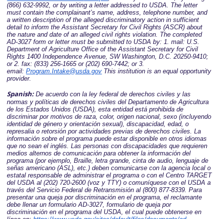
(866) 632-9992, or by writing a letter addressed to USDA. The letter
must contain the complainant’s name, address, telephone number, and
a written description of the alleged discriminatory action in sufficient
detail to inform the Assistant Secretary for Civil Rights (ASCR) about
the nature and date of an alleged civil rights violation. The completed
AD-3027 form or letter must be submitted to USDA by: 1. mail: U.S.
Department of Agriculture Office of the Assistant Secretary for Civil
Rights 1400 Independence Avenue, SW Washington, D.C. 20250-9410;
or 2. fax: (833) 256-1665 or (202) 690-7442; or 3.
email:
Program.Intake@usda.gov
This institution is an equal opportunity
provider.
Spanish:
De acuerdo con la ley federal de derechos civiles y las
normas y políticas de derechos civiles del Departamento de Agricultura
de los Estados Unidos (USDA), esta entidad está prohibida de
discriminar por motivos de raza, color, origen nacional, sexo (incluyendo
identidad de género y orientación sexual), discapacidad, edad, o
represalia o retorsión por actividades previas de derechos civiles. La
información sobre el programa puede estar disponible en otros idiomas
que no sean el inglés. Las personas con discapacidades que requieren
medios alternos de comunicación para obtener la información del
programa (por ejemplo, Braille, letra grande, cinta de audio, lenguaje de
señas americano (ASL), etc.) deben comunicarse con la agencia local o
estatal responsable de administrar el programa o con el Centro TARGET
del USDA al (202) 720-2600 (voz y TTY) o comuníquese con el USDA a
través del Servicio Federal de Retransmisión al (800) 877-8339. Para
presentar una queja por discriminación en el programa, el reclamante
debe llenar un formulario AD-3027, formulario de queja por
discriminación en el programa del USDA, el cual puede obtenerse en